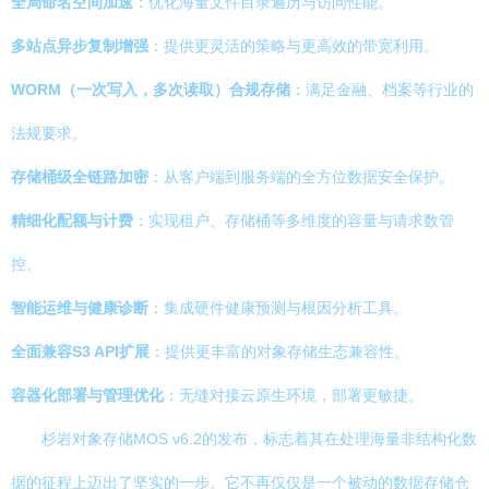
全局命名空间加速
：优化海量文件目录遍历与访问性能。
多站点异步复制增强
：提供更灵活的策略与更高效的带宽利用。
WORM（一次写入，多次读取）合规存储
：满足金融、档案等行业的
法规要求。
存储桶级全链路加密
：从客户端到服务端的全方位数据安全保护。
精细化配额与计费
：实现租户、存储桶等多维度的容量与请求数管
控。
智能运维与健康诊断
：集成硬件健康预测与根因分析工具。
全面兼容S3 API扩展
：提供更丰富的对象存储生态兼容性。
容器化部署与管理优化
：无缝对接云原生环境，部署更敏捷。
杉岩对象存储MOS v6.2的发布，标志着其在处理海量非结构化数
据的征程上迈出了坚实的一步。它不再仅仅是一个被动的数据存储仓