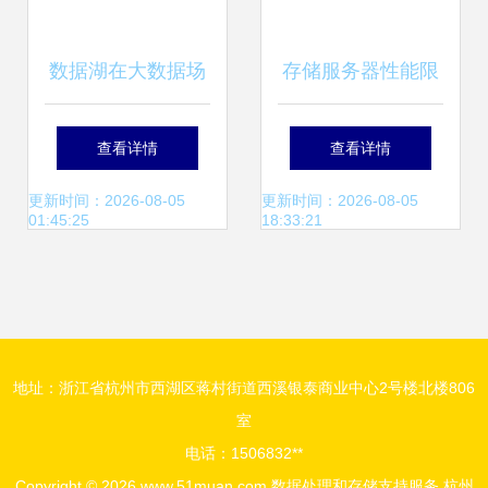
数据湖在大数据场
存储服务器性能限
景下应用和实施方
制 浅谈分布式存储
查看详情
查看详情
案调研笔记（增强
的性能限制模型
更新时间：2026-08-05
更新时间：2026-08-05
01:45:25
18:33:21
版）
地址：浙江省杭州市西湖区蒋村街道西溪银泰商业中心2号楼北楼806
室
电话：1506832**
Copyright © 2026
www.51muan.com
数据处理和存储支持服务
杭州