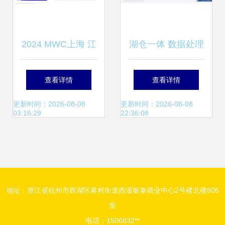
2024 MWC上海 江
湖仓一体 数据处理
波龙引领存储技术
新范式下的灯塔，
查看详情
查看详情
新趋势，深化数据
驱动数仓与数据湖
更新时间：2026-08-08
更新时间：2026-08-08
03:16:29
22:36:08
处理与存储支持服
架构融合演进
务
地址：浙江省杭州市西湖区蒋村街道西溪银泰商业中心2号楼北楼806
室
电话：1506832**