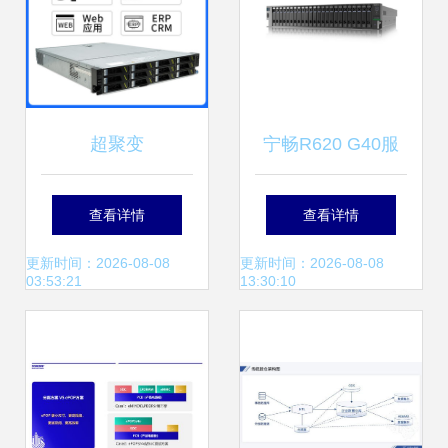
超聚变
宁畅R620 G40服
FusionServer
务器 以海量存储与
查看详情
查看详情
2488H V6 为志强
强劲性能，赋能企
更新时间：2026-08-08
更新时间：2026-08-08
03:53:21
13:30:10
数据服务器提供卓
业级多行业数字化
越的数据处理与存
转型
储支持服务